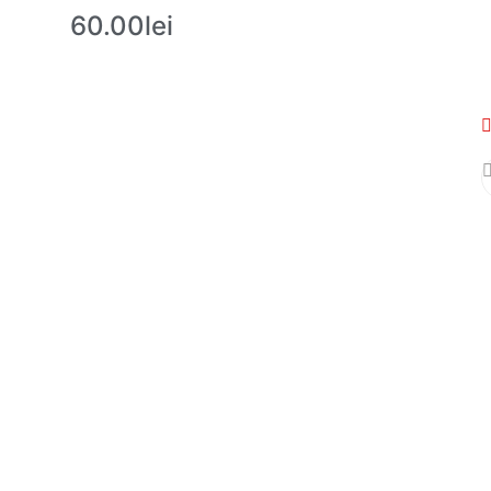
60.00
lei