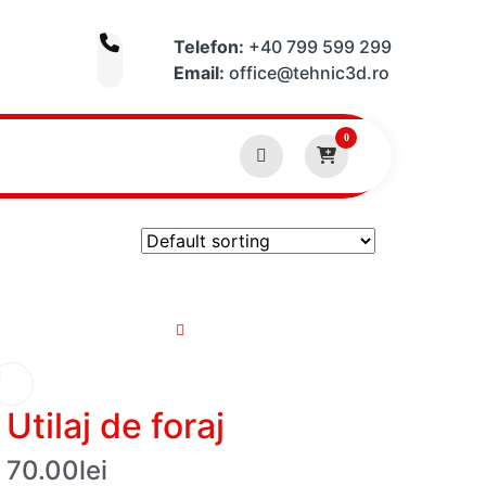
Telefon:
+40 799 599 299
Email:
office@tehnic3d.ro
0
Utilaj de foraj
70.00
lei