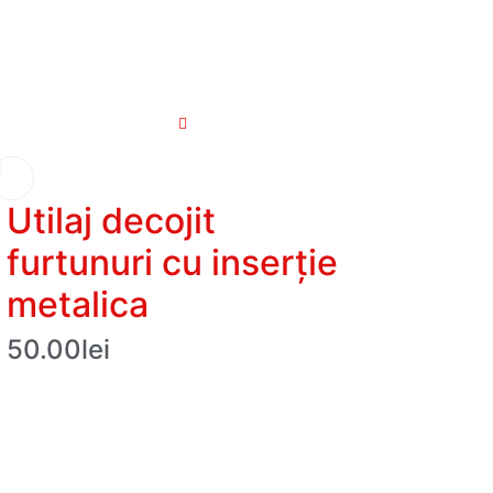
Utilaj decojit
furtunuri cu inserție
metalica
50.00
lei